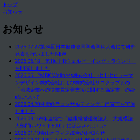
トップ
お知らせ
お知らせ
2026.07.27
第34回日本健康教育学会学術大会にて研究
発表を行いました
NEW
2026.06.18
「第1回 HRウェルビーイング・ラウンド」
を開催しました
2026.06.12
MBK Wellness株式会社、七十七ヒューマ
ンデザイン株式会社および株式会社リロクラブとの
「地域企業への従業員定着支援に関する協定書」の締
結について
2026.04.20
健康経営コンサルティング自己宣言を実施
しました
2026.03.16
9年連続で「健康経営優良法人 大規模法
人部門(ホワイト500)」に認定されました
2026.01.19
青山オフィス統合のお知らせ
2025.12.01
【重要なお知らせ】弊社名および旧社名を