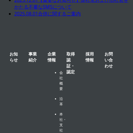
かたる不審なSMSについて
2025.08.01
合併に関するご案内
お知
事業
企業
取得
採用
お問
らせ
紹介
情報
認
情報
い合
証・
わせ
認定
会
社
概
要
沿
革
本
社・
支
社