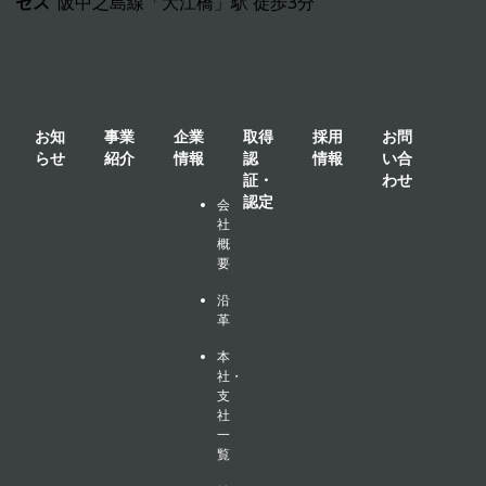
セス
阪中之島線「大江橋」駅 徒歩3分
お知
事業
企業
取得
採用
お問
らせ
紹介
情報
認
情報
い合
証・
わせ
認定
会
社
概
要
沿
革
本
社・
支
社
一
覧