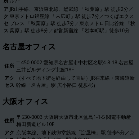
所
ル7F
ア
JR山手線、京浜東北線、総武線 「秋葉原」駅 徒歩2分／
ク
東京メトロ銀座線 「末広町」駅 徒歩7分／つくばエクス
セ
プレス 「秋葉原」駅 徒歩7分／東京メトロ日比谷線 「秋
ス
葉原」駅 徒歩8分／都営新宿線 「岩本町駅」徒歩10分
名古屋オフィス
〒450-0002 愛知県名古屋市中村区名駅4-8-18 名古屋
住所
三井ビルディング北館18F
アク
（すべて地下街を経由して直結）JR在来線・東海道新
セス
幹線「名古屋」駅 広小路口 徒歩4分
大阪オフィス
〒530-0003 大阪府大阪市北区堂島1-1-5 関電不動産
住所
梅田新道ビル10F
アク
京阪本線、地下鉄御堂筋線「淀屋橋」駅 徒歩5分／京